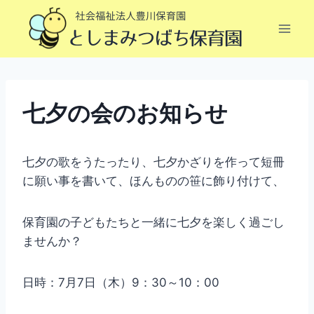
内
容
を
ス
キ
ッ
七夕の会のお知らせ
プ
七夕の歌をうたったり、七夕かざりを作って短冊
に願い事を書いて、ほんものの笹に飾り付けて、
保育園の子どもたちと一緒に七夕を楽しく過ごし
ませんか？
日時：7月7日（木）9：30～10：00