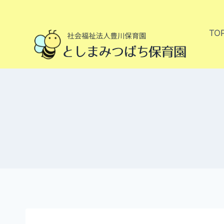
内
容
TO
を
ス
キ
ッ
プ