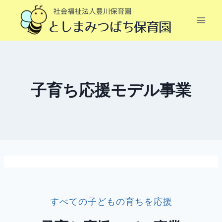
内
容
を
ス
キ
ッ
子育ち応援モデル事業
プ
すべての子どもの育ちを応援