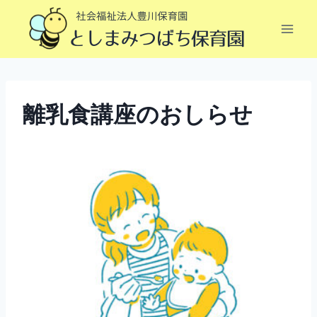
内
容
を
ス
キ
ッ
離乳食講座のおしらせ
プ