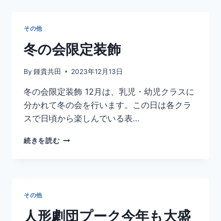
集
会
その他
冬の会限定装飾
By
鍾貴共田
2023年12月13日
冬の会限定装飾 12月は、乳児・幼児クラスに
分かれて冬の会を行います。この日は各クラ
スで日頃から楽しんでいる表…
冬
続きを読む
の
会
限
定
装
その他
飾
人形劇団プーク今年も大盛