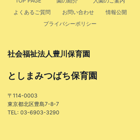
TOP PAGE
園の紹介
入園のご案内
ー
ー
ナ
よくあるご質問
お問い合わせ
情報公開
ジ
ジ
ビ
プライバシーポリシー
ゲ
ー
社会福祉法人豊川保育園
シ
ョ
としまみつばち保育園
ン
〒114-0003
東京都北区豊島7-8-7
TEL: 03-6903-3290