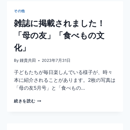
泊
り
その他
保
育
雑誌に掲載されました！
「母の友」「食べもの文
化」
By
鍾貴共田
2023年7月31日
子どもたちが毎日楽しんでいる様子が、時々
本に紹介されることがあります。2枚の写真は
「母の友5月号」と「食べもの…
雑
続きを読む
誌
に
掲
載