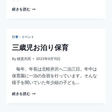
環
続きを読む
境
に
つ
い
て
行事・イベント
考
え
三歳児お泊り保育
る
By
鍾貴共田
2023年9月15日
毎年、年長は北軽井沢へ二泊三日。年中は
保育園に一泊の合宿を行っています。そんな
様子を聞いていた年少組の子ども…
三
続きを読む
歳
児
お