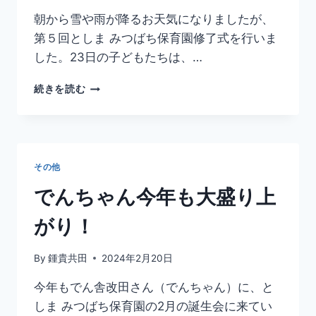
朝から雪や雨が降るお天気になりましたが、
第５回としま みつばち保育園修了式を行いま
した。23日の子どもたちは、…
第
続きを読む
５
回
修
了
式
その他
終
了
でんちゃん今年も大盛り上
がり！
By
鍾貴共田
2024年2月20日
今年もでん舎改田さん（でんちゃん）に、と
しま みつばち保育園の2月の誕生会に来てい