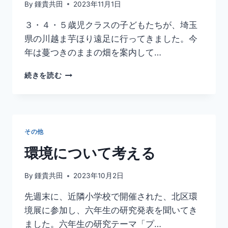
By
鍾貴共田
2023年11月1日
況！
３・４・５歳児クラスの子どもたちが、埼玉
県の川越ま芋ほり遠足に行ってきました。今
年は蔓つきのままの畑を案内して…
幼
続きを読む
児
芋
ほ
り
遠
その他
足
行
環境について考える
っ
て
By
鍾貴共田
2023年10月2日
き
ま
先週末に、近隣小学校で開催された、北区環
し
境展に参加し、六年生の研究発表を聞いてき
た
ました。六年生の研究テーマ「プ…