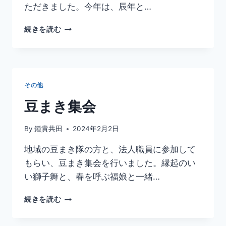
ただきました。今年は、辰年と…
で
続きを読む
ん
ち
ゃ
ん
今
その他
年
も
豆まき集会
大
盛
By
鍾貴共田
2024年2月2日
り
上
地域の豆まき隊の方と、法人職員に参加して
が
もらい、豆まき集会を行いました。縁起のい
り！
い獅子舞と、春を呼ぶ福娘と一緒…
豆
続きを読む
ま
き