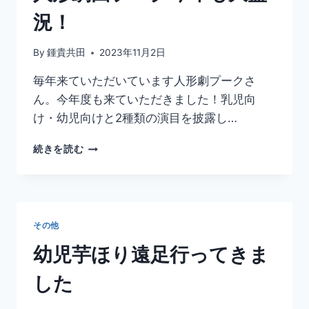
況！
By
鍾貴共田
2023年11月2日
毎年来ていただいています人形劇プークさ
ん。今年度も来ていただきました！乳児向
け・幼児向けと2種類の演目を披露し…
人
続きを読む
形
劇
団
プ
ー
その他
ク
今
幼児芋ほり遠足行ってきま
年
も
した
大
盛