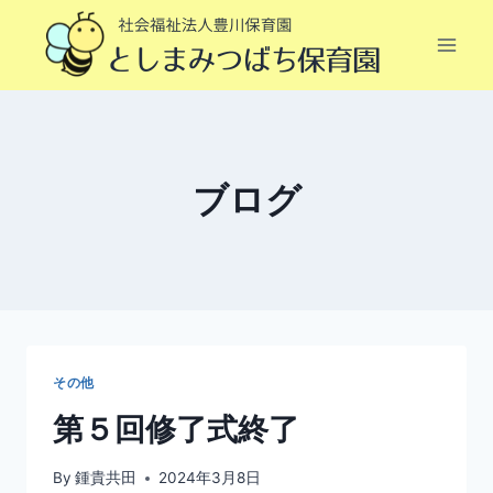
内
容
を
ス
キ
ッ
ブログ
プ
その他
第５回修了式終了
By
鍾貴共田
2024年3月8日