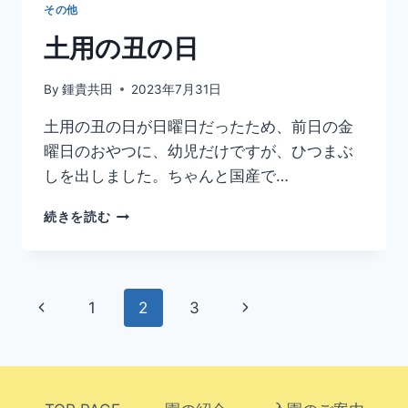
さ
その他
れ
ま
土用の丑の日
し
た！
By
鍾貴共田
2023年7月31日
「母
の
土用の丑の日が日曜日だったため、前日の金
友」
曜日のおやつに、幼児だけですが、ひつまぶ
「食
べ
しを出しました。ちゃんと国産で…
も
の
土
続きを読む
文
用
化」
の
丑
の
ペ
前
次
1
2
3
日
ー
の
の
ペ
ペ
ジ