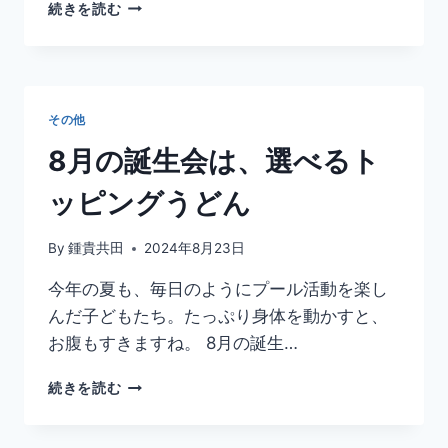
MAYA
続きを読む
MAXX
さ
ん
あ
り
その他
が
と
8月の誕生会は、選べるト
う！
ッピングうどん
By
鍾貴共田
2024年8月23日
今年の夏も、毎日のようにプール活動を楽し
んだ子どもたち。たっぷり身体を動かすと、
お腹もすきますね。 8月の誕生…
8
続きを読む
月
の
誕