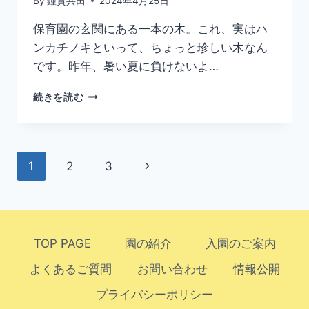
By
鍾貴共田
2024年4月25日
場
に
保育園の玄関にある一本の木。これ、実はハ
使
ンカチノキといって、ちょっと珍しい木なん
用
さ
です。昨年、暑い夏に負けないよ…
れ
ま
ハ
続きを読む
し
ン
た
カ
チ
ノ
ペ
次
1
2
3
キ
咲
ー
の
い
て
ペ
ジ
ま
す！
TOP PAGE
園の紹介
入園のご案内
ー
ナ
よくあるご質問
お問い合わせ
情報公開
ジ
ビ
プライバシーポリシー