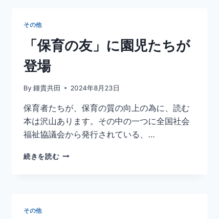
生
会
その他
は、
選
「保育の友」に園児たちが
べ
る
登場
ト
ッ
By
鍾貴共田
2024年8月23日
ピ
ン
保育者たちが、保育の質の向上の為に、読む
グ
本は沢山あります。その中の一つに全国社会
う
ど
福祉協議会から発行されている、…
ん
「保
続きを読む
育
の
友」
に
園
その他
児