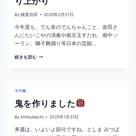
り上がり
By
鍾貴共田
2025年2月27日
今年度も、でん舎のでんちゃんこと、改田さ
んにたいこやの演奏や南京玉すだれ、南中ソ
ーラン、獅子舞踊り等日本の芸能…
今
続きを読む
年
度
も
で
ん
その他
ち
ゃ
鬼を作りました
ん
で
By
tmitsubachi
2025年1月31日
大
盛
来週は、いよいよ節分ですね。としま みつば
り