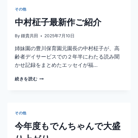
物
その他
館
研
中村柾子最新作ご紹介
究
員
By
鍾貴共田
2025年7月10日
井
出
姉妹園の豊川保育園元園長の中村柾子が、高
さ
齢者デイサービスでの２年半にわたる読み聞
ん！
昆
かせ記録をまとめたエッセイが福…
虫
の
中
続きを読む
話
村
た
柾
っ
子
ぷ
最
り！！
新
その他
作
ご
今年度もでんちゃんで大盛
紹
介