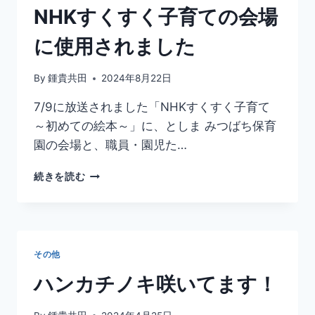
た
NHKすくすく子育ての会場
ち
が
に使用されました
登
場
By
鍾貴共田
2024年8月22日
7/9に放送されました「NHKすくすく子育て
～初めての絵本～」に、としま みつばち保育
園の会場と、職員・園児た…
NHK
続きを読む
す
く
す
く
子
その他
育
て
ハンカチノキ咲いてます！
の
会