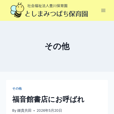
内
容
を
ス
キ
ッ
その他
プ
その他
福音館書店にお呼ばれ
By
鍾貴共田
2026年5月20日