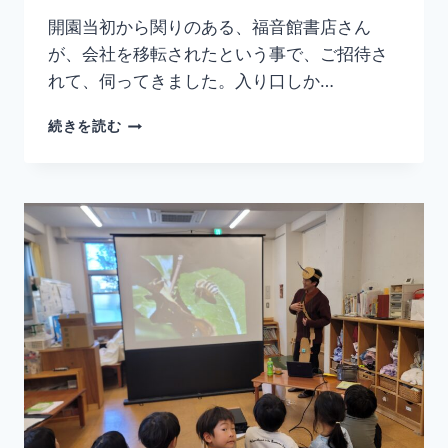
開園当初から関りのある、福音館書店さん
が、会社を移転されたという事で、ご招待さ
れて、伺ってきました。入り口しか…
福
続きを読む
音
館
書
店
に
お
呼
ば
れ