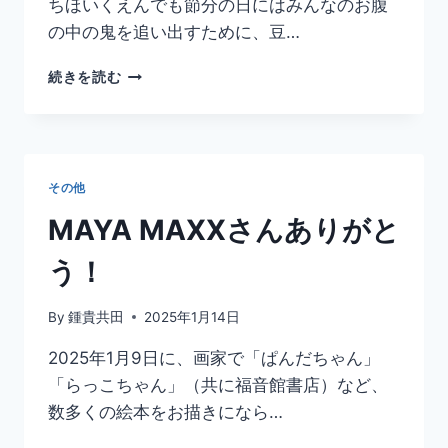
ちほいくえんでも節分の日にはみんなのお腹
上
が
の中の鬼を追い出すために、豆…
り
鬼
続きを読む
を
作
り
ま
し
その他
た
MAYA MAXXさんありがと
う！
By
鍾貴共田
2025年1月14日
2025年1月9日に、画家で「ぱんだちゃん」
「らっこちゃん」（共に福音館書店）など、
数多くの絵本をお描きになら…