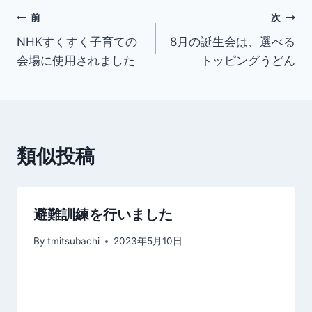
投
前
次
NHKすくすく子育ての
8月の誕生会は、選べる
稿
会場に使用されました
トッピングうどん
ナ
ビ
ゲ
類似投稿
ー
シ
避難訓練を行いました
ョ
By
tmitsubachi
2023年5月10日
ン