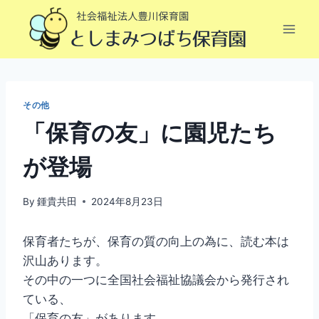
内
容
を
ス
キ
ッ
その他
プ
「保育の友」に園児たち
が登場
By
鍾貴共田
2024年8月23日
保育者たちが、保育の質の向上の為に、読む本は
沢山あります。
その中の一つに全国社会福祉協議会から発行され
ている、
「保育の友」があります。