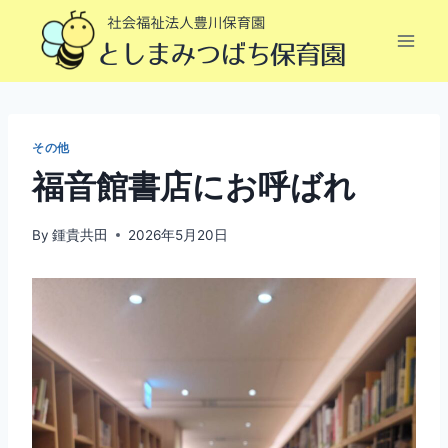
内
容
を
ス
キ
ッ
その他
プ
福音館書店にお呼ばれ
By
鍾貴共田
2026年5月20日