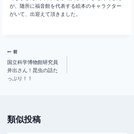
が、随所に福音館を代表する絵本のキャラクター
がいて、出迎えて頂きました。
投
前
国立科学博物館研究員
稿
井出さん！昆虫の話た
ナ
っぷり！！
ビ
ゲ
ー
類似投稿
シ